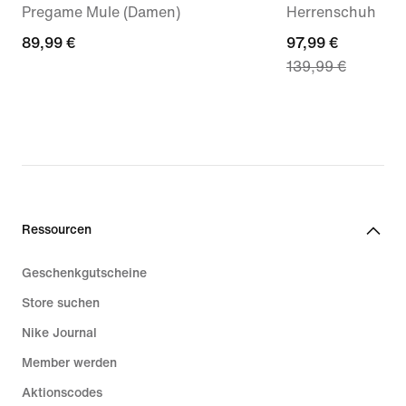
Pregame Mule (Damen)
Herrenschuh
89,99 €
89,99 €
current
97,99 €
139,99 €
price
97,99 €,
original
price
139,99 €
Ressourcen
Geschenkgutscheine
Store suchen
Nike Journal
Member werden
Aktionscodes