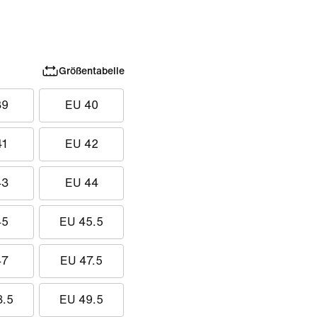
Größentabelle
39
EU 40
41
EU 42
43
EU 44
45
EU 45.5
47
EU 47.5
8.5
EU 49.5