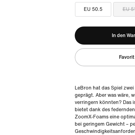
EU 50.5
EU 5
In den Wa
Favorit
LeBron hat das Spiel zwei
geprägt. Aber was wäre, w
verringern könnten? Das is
bietet dank des federnde
ZoomX-Foams eine optimal
bei geringem Gewicht – pe
Geschwindigkeitsanforde