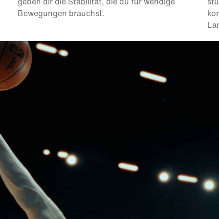
geben dir die Stabilität, die du für wendige
stü
Bewegungen brauchst.
kon
La