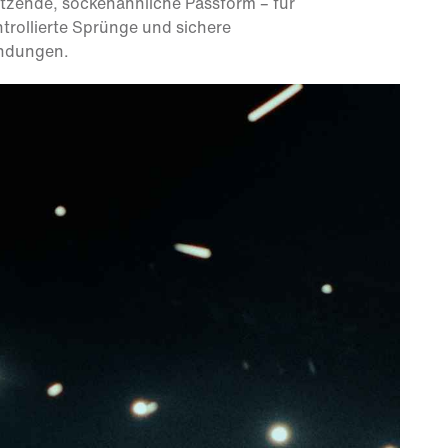
tzende, sockenähnliche Passform – für
trollierte Sprünge und sichere
ndungen.