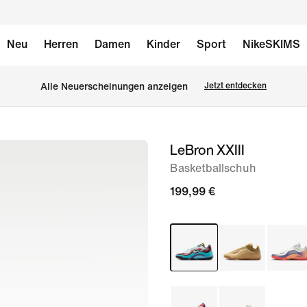
Neu
Herren
Damen
Kinder
Sport
NikeSKIMS
Alle Neuerscheinungen anzeigen
Jetzt entdecken
LeBron XXIII
Bild 1
von
Basketballschuh
9
199,99 €