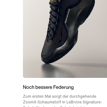
Noch bessere Federung
Zum ersten Mal sorgt der durchgehende
ZoomX-Schaumstoff in LeBrons Signature-