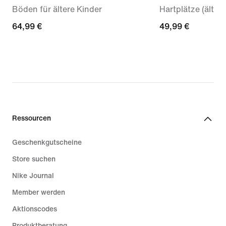
Böden für ältere Kinder
Hartplätze (älter
64,99 €
64,99 €
49,99 €
49,99 €
Ressourcen
Geschenkgutscheine
Store suchen
Nike Journal
Member werden
Aktionscodes
Produktberatung