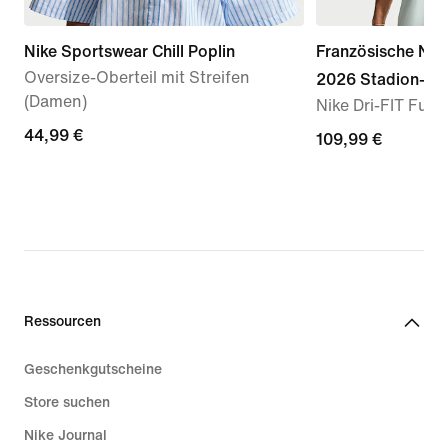
Nike Sportswear Chill Poplin
Französische Nat
Oversize-Oberteil mit Streifen
2026 Stadion-Aus
(Damen)
Nike Dri-FIT Fußba
44,99 €
44,99 €
109,99 €
109,99 €
Ressourcen
Geschenkgutscheine
Store suchen
Nike Journal