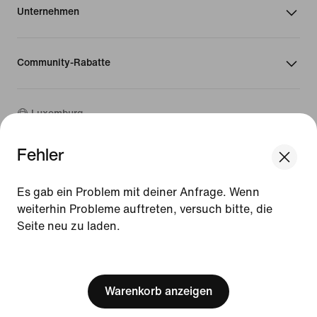
Unternehmen
Community-Rabatte
Luxemburg
Fehler
©
2026
Nike, Inc. Alle Rechte vorbehalten
We think you are in United States.
Guides
Update your location?
Es gab ein Problem mit deiner Anfrage. Wenn
Nutzungsbedingungen
weiterhin Probleme auftreten, versuch bitte, die
Verkaufsbedingungen
Impressum
Seite neu zu laden.
Luxemburg
United States
Datenschutzrichtlinie und Cookie-Erklärung
[ Code: D1B61E47 ]
Cookie-Einstellungen ändern.
Warenkorb anzeigen