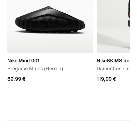
Nike Mind 001
NikeSKIMS dehnba
Pregame Mules (Herren)
Damenhose mit w
89,99 €
89,99 €
119,99 €
119,99 €