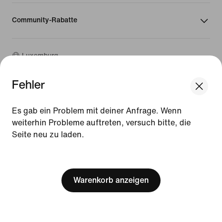
Community-Rabatte
Luxemburg
Fehler
©
2026
Nike, Inc. Alle Rechte vorbehalten
We think you are in United States.
Guides
Update your location?
Es gab ein Problem mit deiner Anfrage. Wenn
Nutzungsbedingungen
weiterhin Probleme auftreten, versuch bitte, die
Verkaufsbedingungen
Impressum
Seite neu zu laden.
Luxemburg
United States
Datenschutzrichtlinie und Cookie-Erklärung
[ Code: D1B61E47 ]
Cookie-Einstellungen ändern.
Warenkorb anzeigen