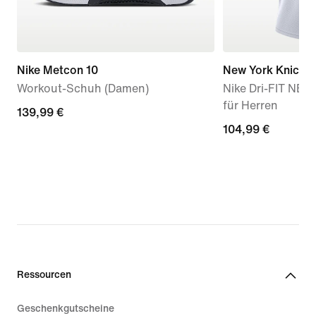
Nike Metcon 10
New York Knicks 
Workout-Schuh (Damen)
Nike Dri-FIT NBA
für Herren
139,99 €
139,99 €
104,99 €
104,99 €
Ressourcen
Geschenkgutscheine