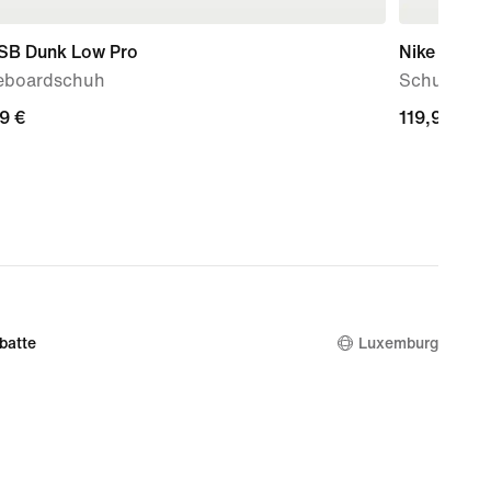
 SB Dunk Low Pro
Nike P-60
eboardschuh
Schuh
9 €
9 €
119,99 €
119,99 €
batte
Luxemburg