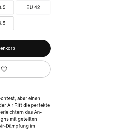
0.5
EU 42
4.5
renkorb
chtest, aber einen
er Air Rift die perfekte
erleichtern das An-
gns mit geteilten
Air-Dämpfung im