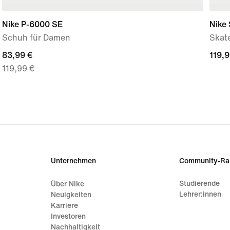
Nike P-6000 SE
Nike
Schuh für Damen
Skat
current
83,99 €
119,9
119,9
119,99 €
price
83,99 €,
original
price
119,99 €
Unternehmen
Community-Ra
Studierende
Über Nike
Lehrer:innen
Neuigkeiten
Karriere
Investoren
Nachhaltigkeit