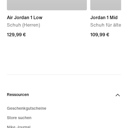
Air Jordan 1 Low
Jordan 1 Mid
Schuh (Herren)
Schuh für ältere 
129,99 €
129,99 €
109,99 €
109,99 €
Ressourcen
Geschenkgutscheine
Store suchen
Nike Journal