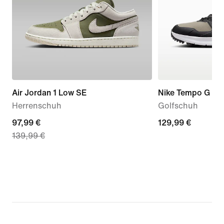
Air Jordan 1 Low SE
Nike Tempo G
Herrenschuh
Golfschuh
current
97,99 €
129,99 €
129,99 €
139,99 €
price
97,99 €,
original
price
139,99 €