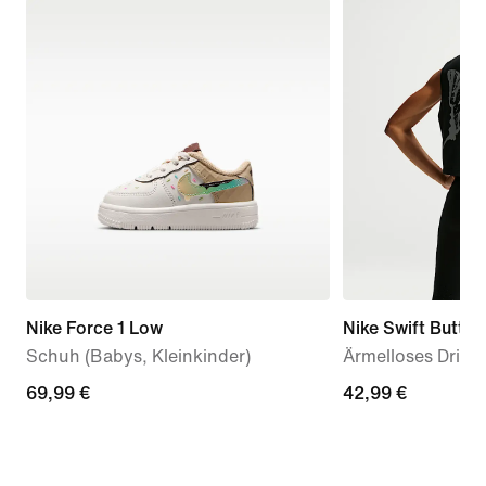
Nike Force 1 Low
Nike Swift Butter
Schuh (Babys, Kleinkinder)
Ärmelloses Dri-FI
69,99 €
69,99 €
42,99 €
42,99 €