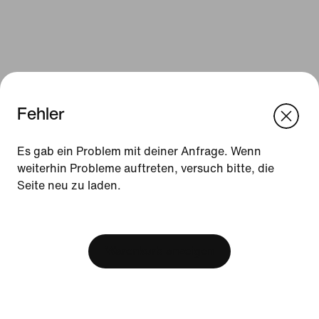
Fehler
We think you are in United States.
Update your location?
Es gab ein Problem mit deiner Anfrage. Wenn
weiterhin Probleme auftreten, versuch bitte, die
Ressourcen
Seite neu zu laden.
Luxemburg
United States
Geschenkgutscheine
[ Code: D1B61E47 ]
Store suchen
Warenkorb anzeigen
Nike Journal
Member werden
Aktionscodes