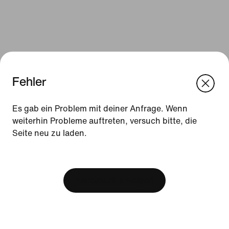
Fehler
We think you are in United States.
Update your location?
Es gab ein Problem mit deiner Anfrage. Wenn
weiterhin Probleme auftreten, versuch bitte, die
Ressourcen
Seite neu zu laden.
Luxemburg
United States
Geschenkgutscheine
[ Code: D1B61E47 ]
Store suchen
Warenkorb anzeigen
Nike Journal
Member werden
Aktionscodes