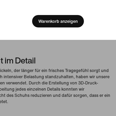
[ Code: D1B61E47 ]
Warenkorb anzeigen
t im Detail
keln, der länger für ein frisches Tragegefühl sorgt und
h intensiver Belastung standzuhalten, haben wir unsere
en verwendet. Durch die Erstellung von 3D-Druck-
eitung jedes einzelnen Details konnten wir
ht des Schuhs reduzieren und dafür sorgen, dass er ein
etet.