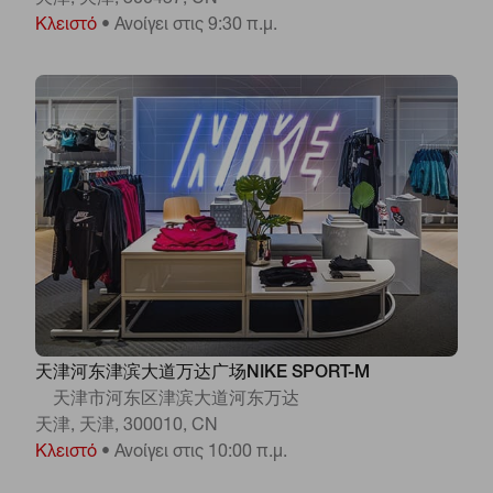
天津, 天津, 300457, CN
Κλειστό
•
Ανοίγει στις 9:30 π.μ.
天津河东津滨大道万达广场NIKE SPORT-M
天津市河东区津滨大道河东万达
天津, 天津, 300010, CN
Κλειστό
•
Ανοίγει στις 10:00 π.μ.