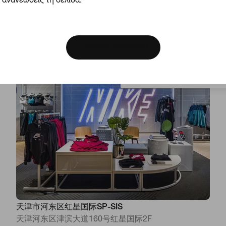
天津宁河吾悦广场NIKE SPORT-M
ανανεώσεις τη σελίδα.
天津市宁河区桥北街光明桥东侧宁河新城吾悦广场一层
[ Code: D1B61E47 ]
耐克
We think you are in Unite
天津, 天津, 301500, CN
Update your location?
Προβολή καλαθιού
Κλειστό
•
Ανοίγει στις 10:00 π.μ.
Ελλάδα
天津市河东区红星国际SP-SIS
天津河东区津滨大道160号红星国际2F