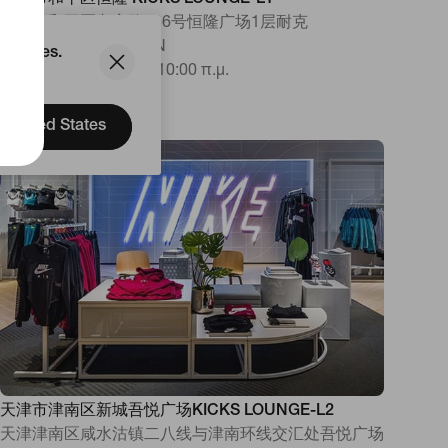
天津市和平区恒隆 KICKS LOUNGE-L1
天津市和平区兴安路166号恒隆广场1层耐克
天津, 天津, 300022, CN
d States.
Κλειστό
•
Ανοίγει στις 10:00 π.μ.
United States
天津市津南区新城吾悦广场KICKS LOUNGE-L2
天津津南区咸水沽镇二八线与津南环线交汇处吾悦广场