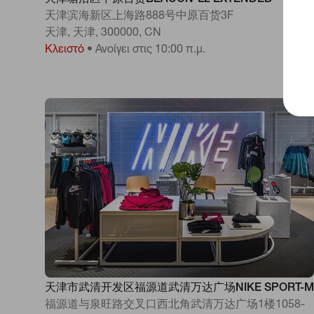
天津塘沽区中原百货BEACON-L2 EXTENDED
天津滨海新区上海路888号中原百货3F
天津, 天津, 300000, CN
Κλειστό
•
Ανοίγει στις 10:00 π.μ.
天津市武清开发区福源道武清万达广场NIKE SPORT-M
福源道与泉旺路交叉口西北角武清万达广场1楼1058-