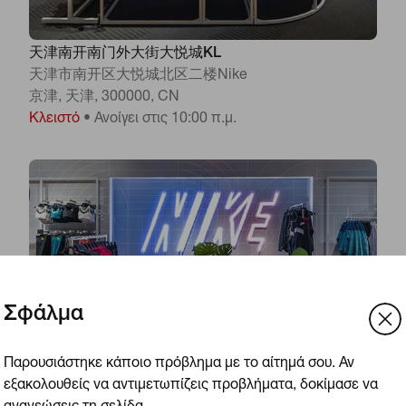
天津南开南门外大街大悦城KL
天津市南开区大悦城北区二楼Nike
京津, 天津, 300000, CN
Κλειστό
•
Ανοίγει στις 10:00 π.μ.
Σφάλμα
Παρουσιάστηκε κάποιο πρόβλημα με το αίτημά σου. Αν
εξακολουθείς να αντιμετωπίζεις προβλήματα, δοκίμασε να