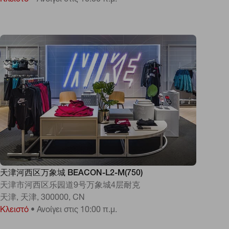
Κλειστό
•
Ανοίγει στις 10:00 π.μ.
天津河西区万象城 BEACON-L2-M(750)
天津市河西区乐园道9号万象城4层耐克
天津, 天津, 300000, CN
Κλειστό
•
Ανοίγει στις 10:00 π.μ.