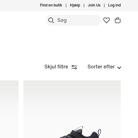
Find en butik
Hjælp
Join Us
Log ind
Skjul filtre
Sorter efter