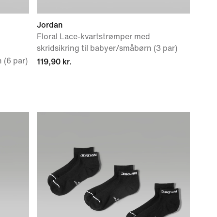
Jordan
Floral Lace-kvartstrømper med
skridsikring til babyer/småbørn (3 par)
 (6 par)
119,90 kr.