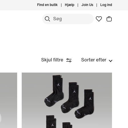
Find en butik
Hjælp
Join Us
Log ind
Skjul filtre
Sorter efter