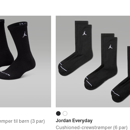
Jordan Everyday
mper til børn (3 par)
Cushioned-crewstrømper (6 par)