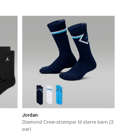
Jordan
Diamond Crew-strømper til større børn (3
par)