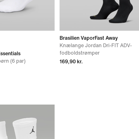
Brasilien VaporFast Away
Knælange Jordan Dri-FIT ADV-
fodboldstrømper
ssentials
børn (6 par)
169,90 kr.