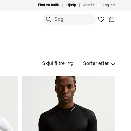
Find en butik
Hjælp
Join Us
Log ind
Skjul filtre
Sorter efter