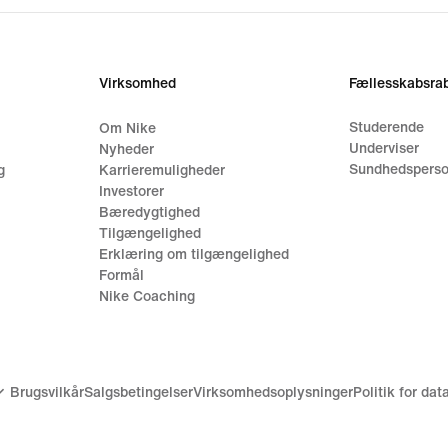
Virksomhed
Fællesskabsrab
Studerende
Om Nike
Underviser
Nyheder
Sundhedsperso
g
Karrieremuligheder
Investorer
Bæredygtighed
Tilgængelighed
Erklæring om tilgængelighed
Formål
Nike Coaching
Brugsvilkår
Salgsbetingelser
Virksomhedsoplysninger
Politik for da