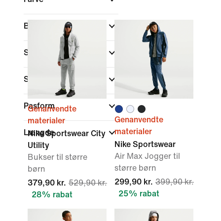
Barnets alder
Størrelser
Sports
Pasform
Genanvendte
Genanvendte
materialer
materialer
Længde
Nike Sportswear City
Nike Sportswear
Utility
Air Max Jogger til
Bukser til større
større børn
børn
299,90 kr.
399,90 kr.
379,90 kr.
529,90 kr.
25% rabat
28% rabat