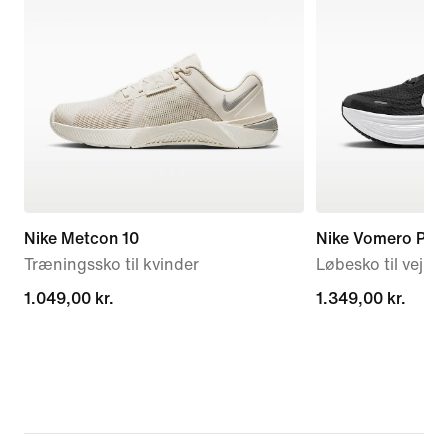
Nike Metcon 10
Nike Vomero Plus
Træningssko til kvinder
Løbesko til vej til
1.049,00 kr.
1.049,00 kr.
1.349,00 kr.
1.349,00 kr.