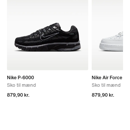
Nike P-6000
Nike Air Force 1 '
Sko til mænd
Sko til mænd
879,90 kr.
879,90 kr.
879,90 kr.
879,90 kr.