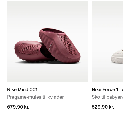
Nike Mind 001
Nike Force 1 Low
Pregame-mules til kvinder
Sko til babyer/s
679,90 kr.
679,90 kr.
529,90 kr.
529,90 kr.