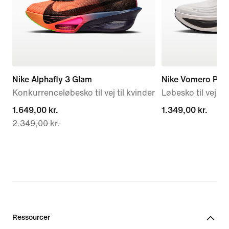
Nike Alphafly 3 Glam
Nike Vomero Plus
Konkurrenceløbesko til vej til kvinder
Løbesko til vej til
current
1.649,00 kr.
1.349,00 kr.
1.349,00 kr.
2.349,00 kr.
price
1.649,00 kr.,
original
price
2.349,00 kr.
Ressourcer