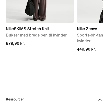
NikeSKIMS Stretch Knit
Nike Zenvy
Bukser med brede ben til kvinder
Sports-bh-tank me
kvinder
879,90 kr.
879,90 kr.
449,90 kr.
449,90 kr.
Ressourcer