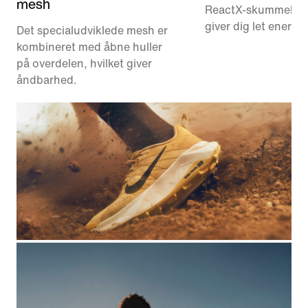
mesh
ReactX-skummelle
giver dig let energi
Det specialudviklede mesh er
kombineret med åbne huller
på overdelen, hvilket giver
åndbarhed.