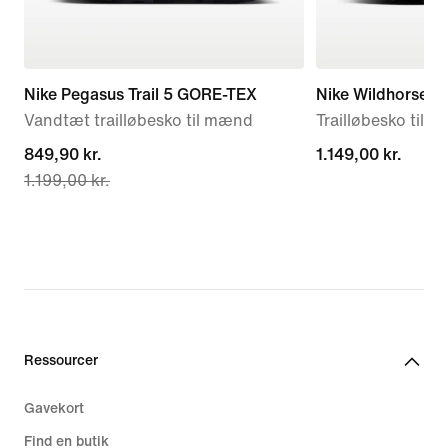
Nike Pegasus Trail 5 GORE-TEX
Nike Wildhorse 1
Vandtæt trailløbesko til mænd
Trailløbesko til 
current
849,90 kr.
1.149,00 kr.
1.149,00 kr.
1.199,00 kr.
price
849,90 kr.,
original
price
1.199,00 kr.
Ressourcer
Gavekort
Find en butik