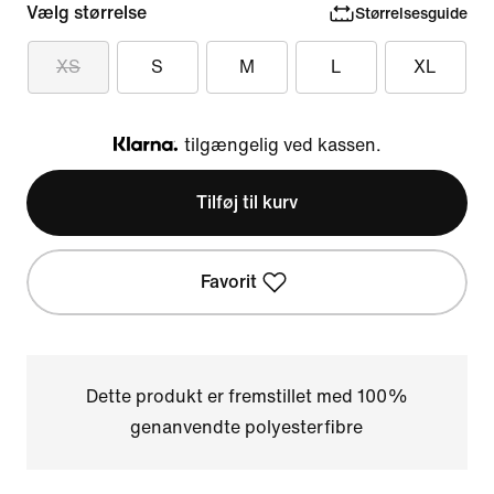
Vælg størrelse
Størrelsesguide
XS
S
M
L
XL
tilgængelig ved kassen.
Klarna
Tilføj til kurv
Favorit
Dette produkt er fremstillet med 100%
genanvendte polyesterfibre