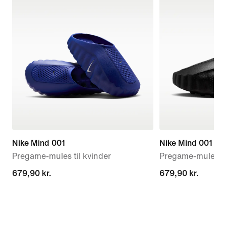
Nike Mind 001
Nike Mind 001
Pregame-mules til kvinder
Pregame-mules t
679,90 kr.
679,90 kr.
679,90 kr.
679,90 kr.