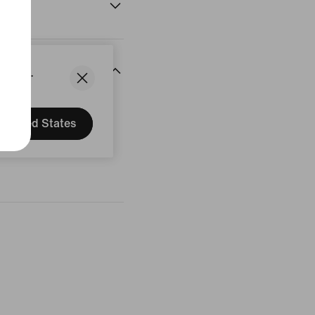
States.
delser
United States