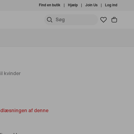
Find en butik
Hjælp
Join Us
Log ind
l kvinder
indlæsningen af denne