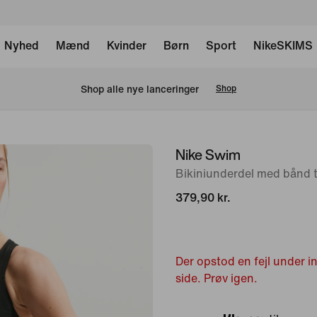
Nyhed
Mænd
Kvinder
Børn
Sport
NikeSKIMS
Shop alle nye lanceringer
Shop
Nike Swim
billede
1
Bikiniunderdel med bånd ti
af
379,90 kr.
5
Der opstod en fejl under 
side. Prøv igen.