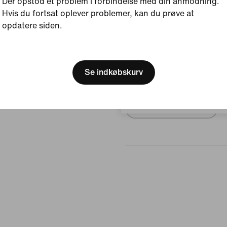
Der opstod et problem i forbindelse med din anmodning.
Størrelse og pasform
Hvis du fortsat oplever problemer, kan du prøve at
opdatere siden.
[ Code: D1B61E47 ]
Anmeldelser (fejl)
We think you are in United 
Update your location?
Se indkøbskurv
Ingen anmel
Danmark
Skriv en anmeldelse