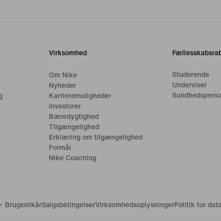
Virksomhed
Fællesskabsrab
Studerende
Om Nike
Underviser
Nyheder
Sundhedsperso
g
Karrieremuligheder
Investorer
Bæredygtighed
Tilgængelighed
Erklæring om tilgængelighed
Formål
Nike Coaching
Brugsvilkår
Salgsbetingelser
Virksomhedsoplysninger
Politik for da