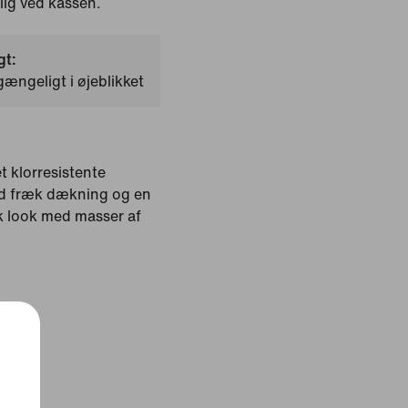
ig ved kassen.
gt:
gængeligt i øjeblikket
et klorresistente
med fræk dækning og en
isk look med masser af