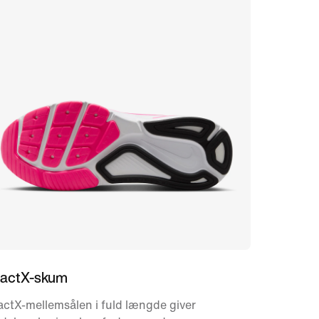
actX-skum
ctX-mellemsålen i fuld længde giver