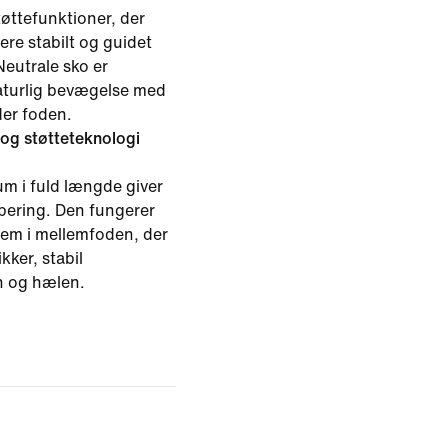
tøttefunktioner, der
re stabilt og guidet
eutrale sko er
naturlig bevægelse med
der foden.
 og støtteteknologi
m i fuld længde giver
bering. Den fungerer
em i mellemfoden, der
kker, stabil
n og hælen.