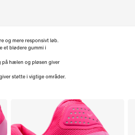
re og mere responsivt løb.
de et blødere gummi i
g på hælen og pløsen giver
ver støtte i vigtige områder.