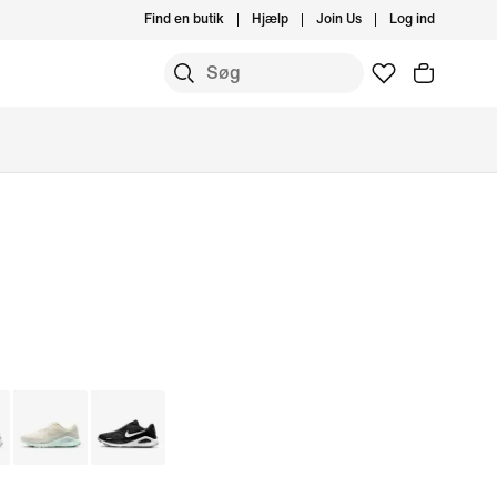
Find en butik
Hjælp
Join Us
Log ind