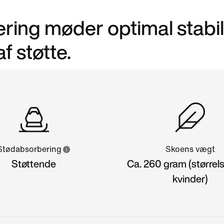
ing møder optimal stabili
af støtte.
Stødabsorbering
Skoens vægt
Støttende
Ca. 260 gram (størrelse
kvinder)