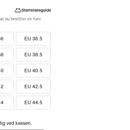
Størrelsesguide
 at du bestiller en halv
36
EU 36.5
38
EU 38.5
40
EU 40.5
42
EU 42.5
44
EU 44.5
ig ved kassen.