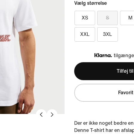
Vælg størrelse
XS
S
M
XXL
3XL
tilgængel
Klarna
Tilføj ti
Favorit
Der er ikke noget bedre end
Denne T-shirt har en afsla