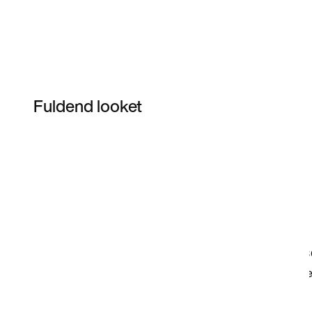
Fuldend looket
Item 3 of 12