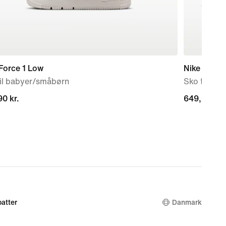
Force 1 Low
Nike Initiat
til babyer/småbørn
Sko til kvi
0 kr.
0 kr.
649,90 kr.
649,90 kr.
atter
Danmark