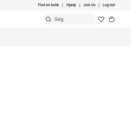
Find en butik
Hjælp
Join Us
Log ind