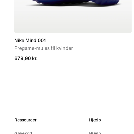
Nike Mind 001
Pregame-mules til kvinder
679,90 kr.
679,90 kr.
Ressourcer
Hjælp
Gavekort
Hjælp