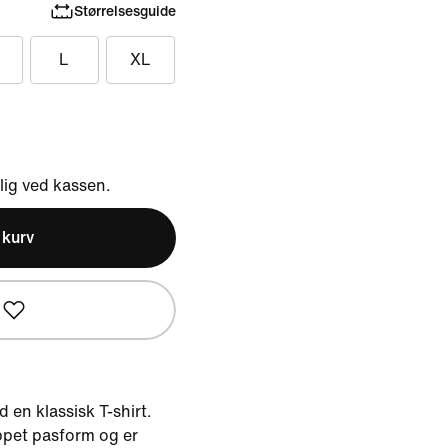
Størrelsesguide
L
XL
ig ved kassen.
l kurv
 en klassisk T-shirt.
ppet pasform og er