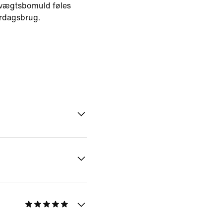
etvægtsbomuld føles
erdagsbrug.