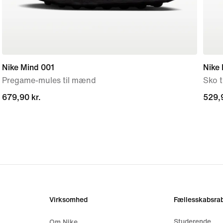
Nike Mind 001
Nike 
Pregame-mules til mænd
Sko 
679,90 kr.
679,90 kr.
529,9
529,9
Virksomhed
Fællesskabsrab
Studerende
Om Nike