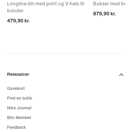
Longline-bh med print og V-hals til
Bukser med brede
kvinder
879,90 kr.
879,90 kr.
479,90 kr.
479,90 kr.
Ressourcer
Gavekort
Find en butik
Nike Journal
Bliv Member
Feedback