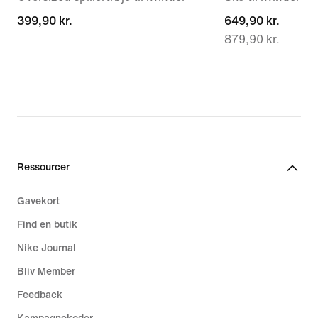
399,90 kr.
399,90 kr.
current
649,90 kr.
879,90 kr.
price
649,90 kr.,
original
price
879,90 kr.
Ressourcer
Gavekort
Find en butik
Nike Journal
Bliv Member
Feedback