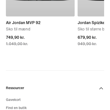
Air Jordan MVP 92
Jordan Spizike L
Sko til mænd
Sko til større bør
current
749,90 kr.
current
679,90 kr.
1.049,00 kr.
949,90 kr.
price
price
749,90 kr.,
679,90 kr.,
original
original
price
price
1.049,00 kr.
949,90 kr.
Ressourcer
Gavekort
Find en butik