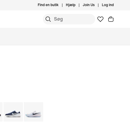
Find en butik
Hjælp
Join Us
Log ind