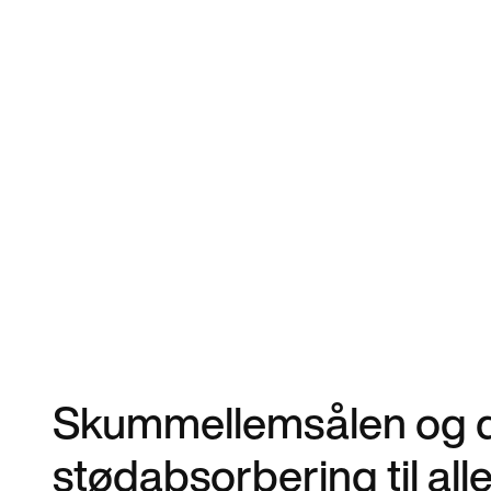
Skummellemsålen og de
stødabsorbering til alle