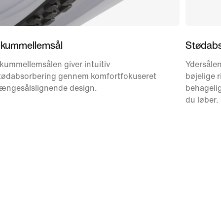
kummellemsål
Stødabs
kummellemsålen giver intuitiv
Ydersålen
tødabsorbering gennem komfortfokuseret
bøjelige r
ængesålslignende design.
behagelig
du løber.