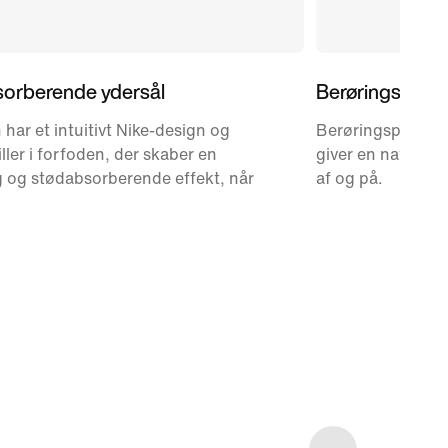
orberende ydersål
Berøringspunk
 har et intuitivt Nike-design og
Berøringspunkte
iller i forfoden, der skaber en
giver en naturlig 
 og stødabsorberende effekt, når
af og på.