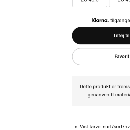
tilgængel
Klarna
Tilføj ti
Favorit
Dette produkt er frems
genanvendt materi
Vist farve:
sort/sort/hv