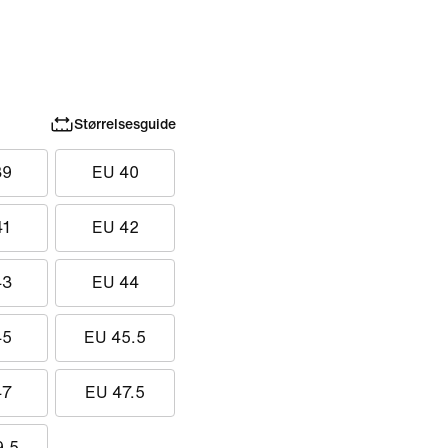
Størrelsesguide
39
EU 40
41
EU 42
43
EU 44
45
EU 45.5
47
EU 47.5
9.5