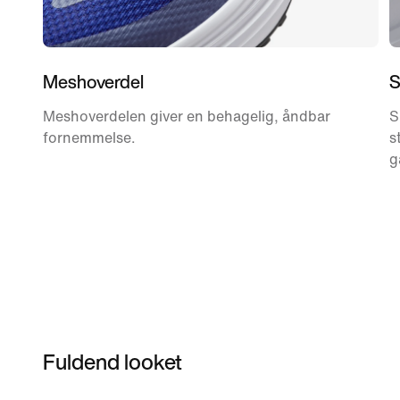
Meshoverdel
S
Meshoverdelen giver en behagelig, åndbar
S
fornemmelse.
s
g
Fuldend looket
Item 3 of 52