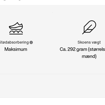
Stødabsorbering
Skoens vægt
Maksimum
Ca. 292 gram (størrelse
mænd)