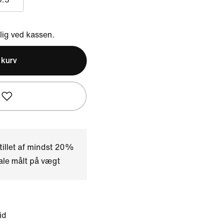
ig ved kassen.
l kurv
tillet af mindst 20%
ale målt på vægt
id