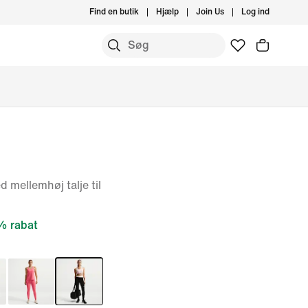
Find en butik
Hjælp
Join Us
Log ind
 mellemhøj talje til
 rabat