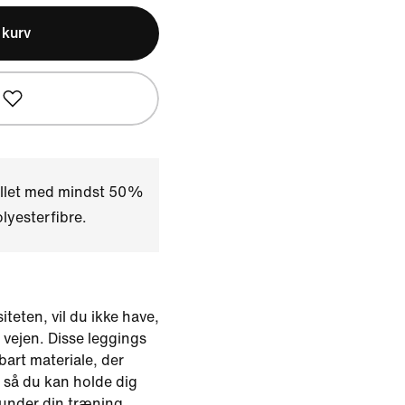
l kurv
illet med mindst 50%
yesterfibre.
iteten, vil du ikke have,
 vejen. Disse leggings
kbart materiale, der
 så du kan holde dig
s under din træning.