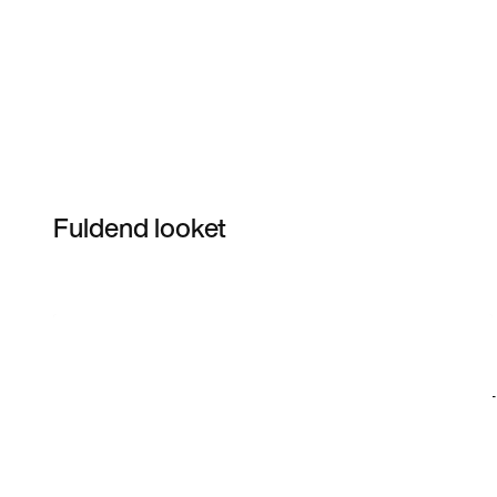
Fuldend looket
Item 3 of 3