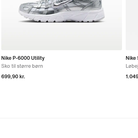
Nike P-6000 Utility
Nike 
Sko til større børn
Løbej
699,90 kr.
699,90 kr.
1.049
1.049