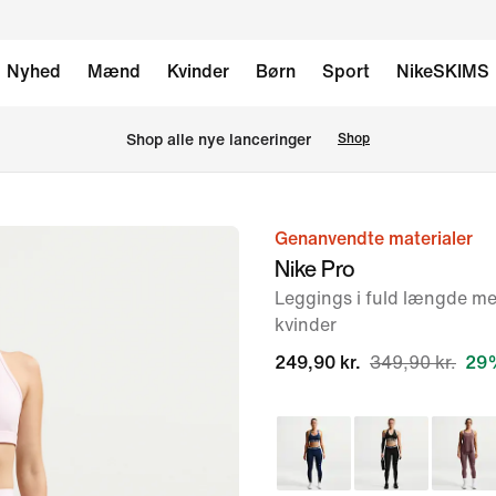
Nyhed
Mænd
Kvinder
Børn
Sport
NikeSKIMS
Shop alle nye lanceringer
Shop
Genanvendte materialer
billede
Nike Pro
1
Leggings i fuld længde med
af
kvinder
6
249,90 kr.
349,90 kr.
29%