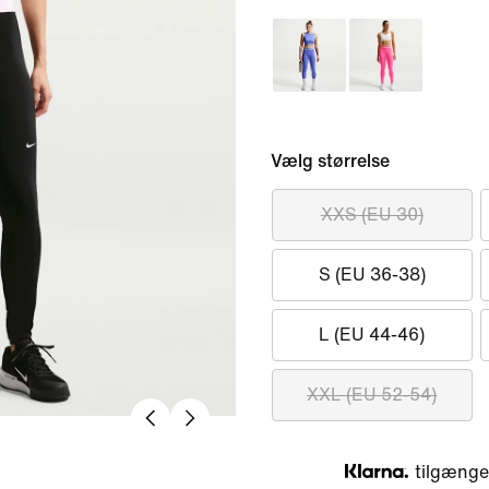
Vælg størrelse
XXS (EU 30)
S (EU 36-38)
L (EU 44-46)
XXL (EU 52-54)
tilgængel
Klarna