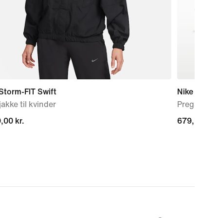
Storm-FIT Swift
Nike Mind 
akke til kvinder
Pregame-m
,00 kr.
,00 kr.
679,90 kr.
679,90 kr.