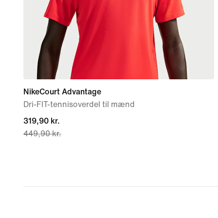
NikeCourt Advantage
Dri-FIT-tennisoverdel til mænd
current
319,90 kr.
449,90 kr.
price
319,90 kr.,
original
price
449,90 kr.