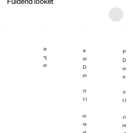
Fuldend looket
Item 3 of 6