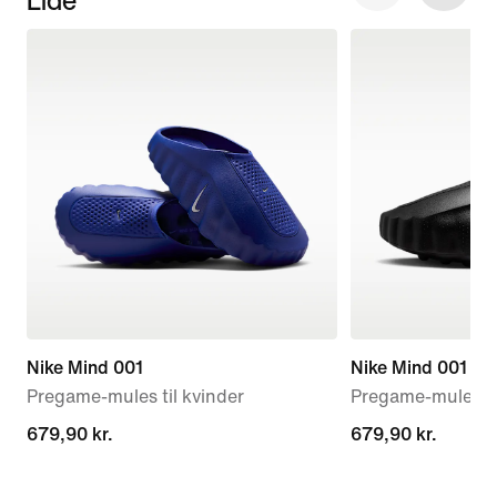
Nike Mind 001
Nike Mind 001
Pregame-mules til kvinder
Pregame-mules t
679,90 kr.
679,90 kr.
679,90 kr.
679,90 kr.