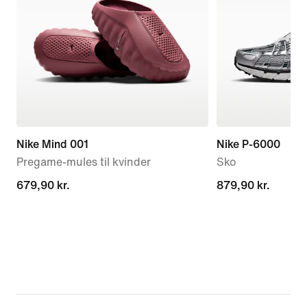
Nike Mind 001
Nike P-6000
Pregame-mules til kvinder
Sko
679,90 kr.
679,90 kr.
879,90 kr.
879,90 kr.