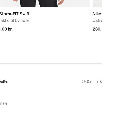
Storm-FIT Swift
Nike Dri-F
akke til kvinder
Ustrukture
,00 kr.
,00 kr.
239,90 kr.
239,90 kr.
atter
Danmark
nale