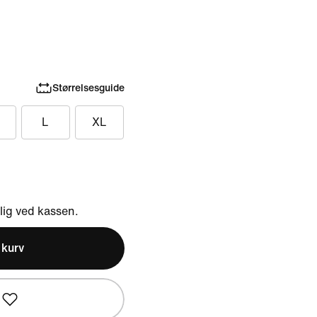
Størrelsesguide
L
XL
ig ved kassen.
l kurv