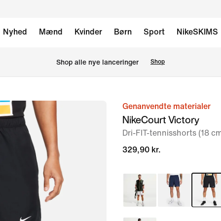
Nyhed
Mænd
Kvinder
Børn
Sport
NikeSKIMS
Shop alle nye lanceringer
Shop
Genanvendte materialer
billede
NikeCourt Victory
1
Dri-FIT-tennisshorts (18 c
af
7
329,90 kr.