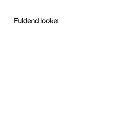
Fuldend looket
Item 3 of 51
Shop modellen