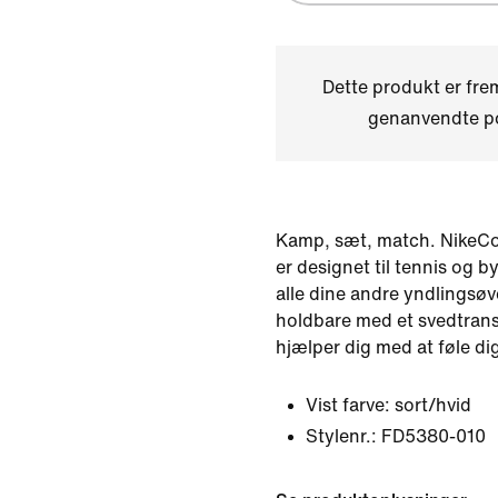
Dette produkt er fre
genanvendte po
Kamp, sæt, match. NikeCo
er designet til tennis og by
alle dine andre yndlingsøve
holdbare med et svedtrans
hjælper dig med at føle di
Vist farve:
sort/hvid
Stylenr.:
FD5380-010