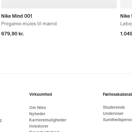
Nike Mind 001
Nike 
Pregame-mules til mænd
Løbej
679,90 kr.
679,90 kr.
1.049
1.049
Virksomhed
Fællesskabsrab
Studerende
Om Nike
Underviser
Nyheder
Sundhedsperso
g
Karrieremuligheder
Investorer