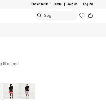
Find en butik
Hjælp
Join Us
Log ind
m) til mænd