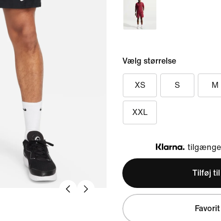
Vælg størrelse
XS
S
M
XXL
tilgængel
Klarna
Tilføj ti
Favorit