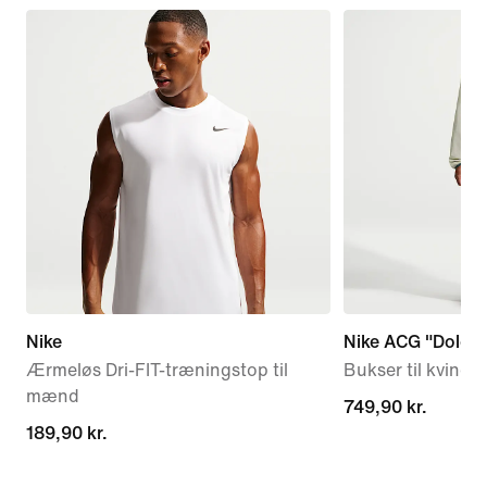
Nike
Nike ACG "Dolomi
Ærmeløs Dri-FIT-træningstop til
Bukser til kvinder
mænd
749,90 kr.
749,90 kr.
189,90 kr.
189,90 kr.