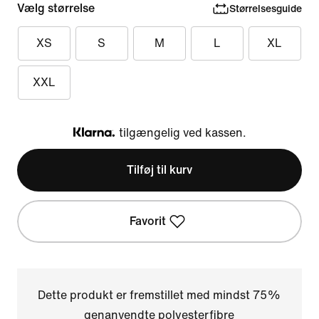
Vælg størrelse
Størrelsesguide
XS
S
M
L
XL
XXL
tilgængelig ved kassen.
Klarna
Tilføj til kurv
Favorit
Dette produkt er fremstillet med mindst 75%
genanvendte polyesterfibre