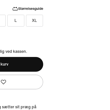
Størrelsesguide
L
XL
ig ved kassen.
l kurv
g sætter sit præg på