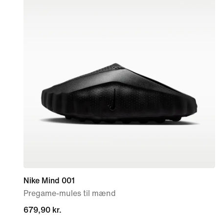
Nike Mind 001
Pregame-mules til mænd
679,90 kr.
679,90 kr.