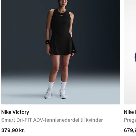
Nike Victory
Nike
Smart Dri-FIT ADV-tennisnederdel til kvinder
Prega
379,90 kr.
379,90 kr.
679,9
679,9