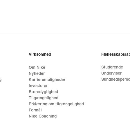
Virksomhed
Fællesskabsrab
Studerende
Om Nike
Underviser
Nyheder
Sundhedsperso
g
Karrieremuligheder
Investorer
Bæredygtighed
Tilgængelighed
Erklæring om tilgængelighed
Formål
Nike Coaching