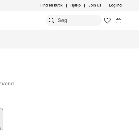
Find en butik
Hjælp
Join Us
Log ind
l mænd