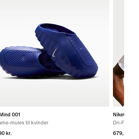
 Mind 001
NikeCourt 
me-mules til kvinder
Dri-FIT AD
0 kr.
0 kr.
679,90 kr.
679,90 kr.