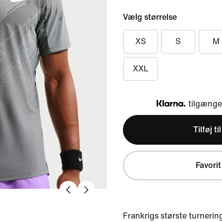
Vælg størrelse
XS
S
M
XXL
tilgængel
Klarna
Tilføj ti
Favorit
Frankrigs største turnerin