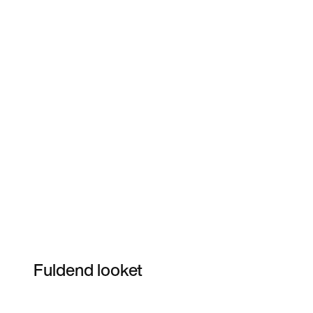
Fuldend looket
Item 3 of 9