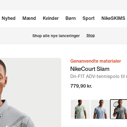
Nyhed
Mænd
Kvinder
Børn
Sport
NikeSKIMS
Shop alle nye lanceringer
Shop
Genanvendte materialer
billede
NikeCourt Slam
1
Dri-FIT ADV-tennispolo ti
af
6
779,90 kr.