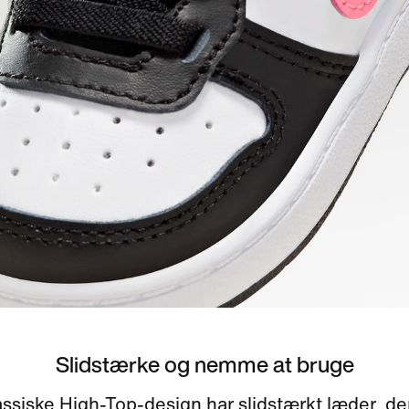
Slidstærke og nemme at bruge
assiske High-Top-design har slidstærkt læder, de