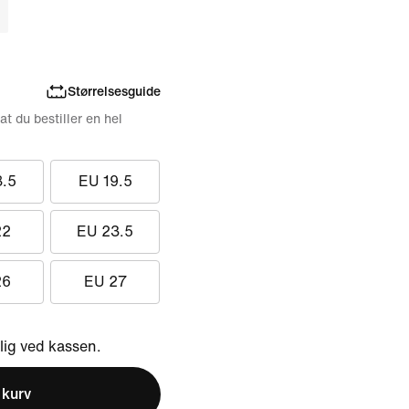
Størrelsesguide
 at du bestiller en hel
8.5
EU 19.5
22
EU 23.5
26
EU 27
ig ved kassen.
l kurv