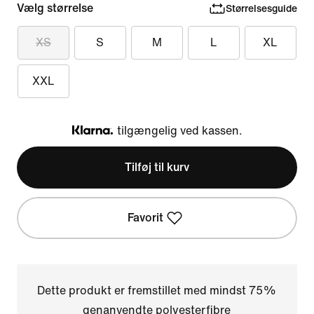
Vælg størrelse
Størrelsesguide
XS
S
M
L
XL
XXL
tilgængelig ved kassen.
Klarna
Tilføj til kurv
Favorit
Dette produkt er fremstillet med mindst 75%
genanvendte polyesterfibre