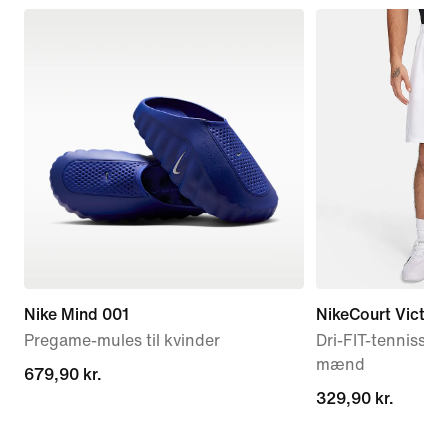
Nike Mind 001
NikeCourt Victor
Pregame-mules til kvinder
Dri-FIT-tennisshor
mænd
679,90 kr.
679,90 kr.
329,90 kr.
329,90 kr.