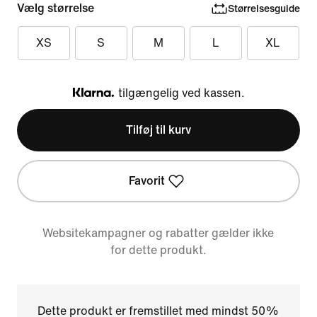
Vælg størrelse
Størrelsesguide
XS
S
M
L
XL
tilgængelig ved kassen.
Klarna
Tilføj til kurv
Favorit
Websitekampagner og rabatter gælder ikke
for dette produkt.
Dette produkt er fremstillet med mindst 50%