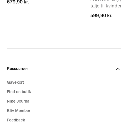
679,90 kr.
679,90 kr.
talje til kvinder
599,90 kr.
599,90 kr.
Ressourcer
Gavekort
Find en butik
Nike Journal
Bliv Member
Feedback