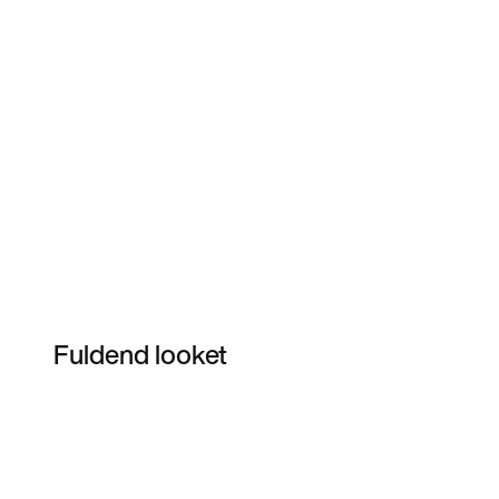
Fuldend looket
Item 3 of 7