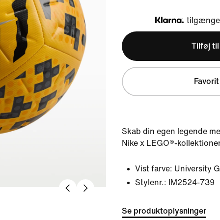
tilgængel
Klarna
Tilføj ti
Favorit
Skab din egen legende me
Nike x LEGO®-kollektione
Vist farve:
University G
Stylenr.:
IM2524-739
Se produktoplysninger