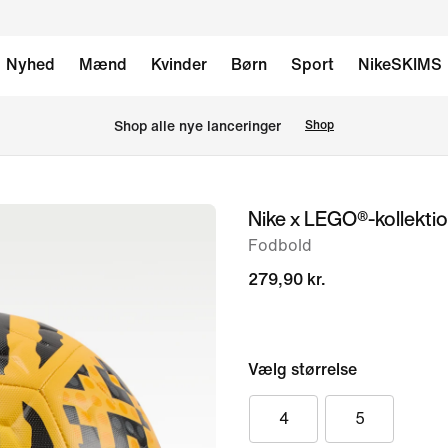
Nyhed
Mænd
Kvinder
Børn
Sport
NikeSKIMS
Shop alle nye lanceringer
Shop
Nike x LEGO®-kollekti
billede
1
Fodbold
af
279,90 kr.
2
Vælg størrelse
4
5