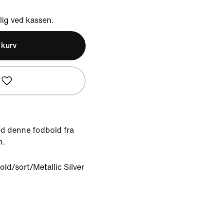
ig ved kassen.
l kurv
d denne fodbold fra
n.
old/sort/Metallic Silver