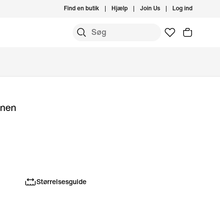
Find en butik
Hjælp
Join Us
Log ind
onen
Størrelsesguide