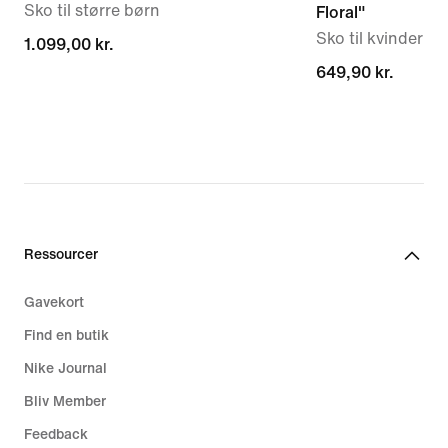
Sko til større børn
Floral"
Sko til kvinder
1.099,00 kr.
1.099,00 kr.
649,90 kr.
649,90 kr.
Ressourcer
Gavekort
Find en butik
Nike Journal
Bliv Member
Feedback