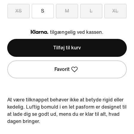
XS
S
M
L
XL
tilgængelig ved kassen.
Klarna
Tilføj til kurv
Favorit
At være tilknappet behøver ikke at betyde rigid eller
kedelig. Luftig bomuld i en let pasform er designet til
at lade dig se godt ud, mens du er klar til alt, hvad
dagen bringer.