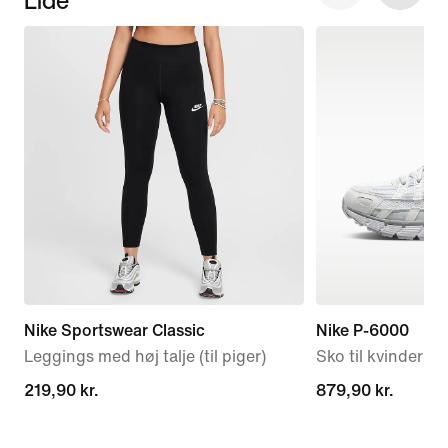
Nike Sportswear Classic
Nike P-6000
Leggings med høj talje (til piger)
Sko til kvinder
219,90 kr.
219,90 kr.
879,90 kr.
879,90 kr.