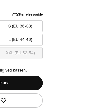
Størrelsesguide
S (EU 36-38)
L (EU 44-46)
XXL (EU 52-54)
ig ved kassen.
l kurv