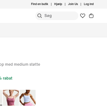
Find en butik
Hjælp
Join Us
Log ind
top med medium støtte
 rabat