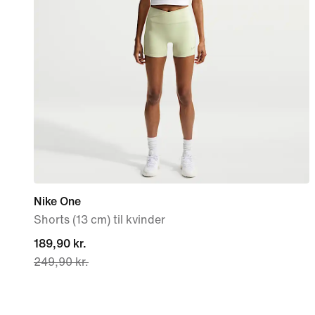
Nike One
Shorts (13 cm) til kvinder
current
189,90 kr.
249,90 kr.
price
189,90 kr.,
original