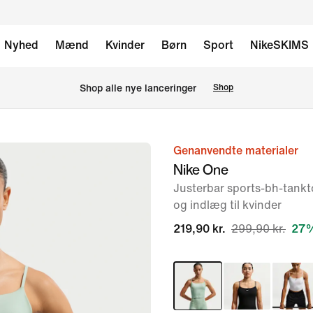
Nyhed
Mænd
Kvinder
Børn
Sport
NikeSKIMS
Shop alle nye lanceringer
Shop
Genanvendte materialer
billede
Nike One
1
Justerbar sports-bh-tank
af
og indlæg til kvinder
7
219,90 kr.
299,90 kr.
27%