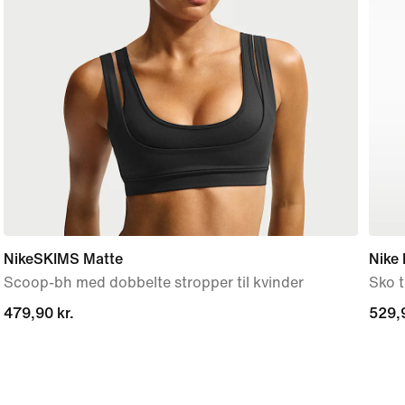
NikeSKIMS Matte
Nike 
Scoop-bh med dobbelte stropper til kvinder
Sko 
479,90 kr.
479,90 kr.
529,9
529,9