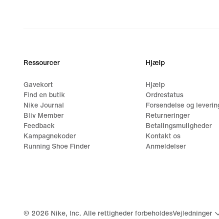
price
249,90 kr.
Ressourcer
Hjælp
Gavekort
Hjælp
Find en butik
Ordrestatus
Nike Journal
Forsendelse og leverin
Bliv Member
Returneringer
Feedback
Betalingsmuligheder
Kampagnekoder
Kontakt os
Running Shoe Finder
Anmeldelser
©
2026
Nike, Inc. Alle rettigheder forbeholdes
Vejledninger