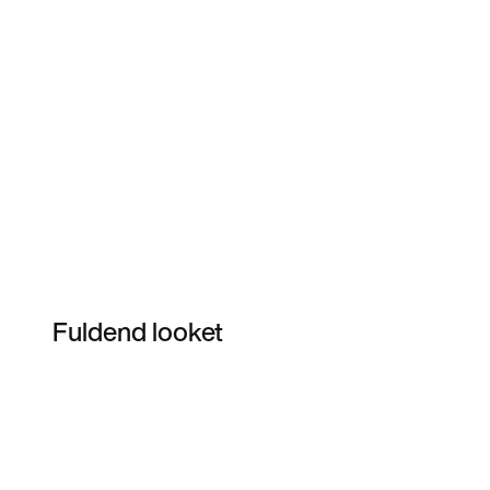
Fuldend looket
Item 3 of 3
Shop modellen