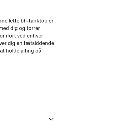
nne lette bh-tanktop er
med dig og tørrer
 komfort ved enhver
iver dig en tætsiddende
at holde alting på