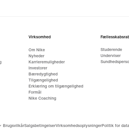
Virksomhed
Fællesskabsrab
Studerende
Om Nike
Underviser
Nyheder
Sundhedsperso
g
Karrieremuligheder
Investorer
Bæredygtighed
Tilgængelighed
Erklæring om tilgængelighed
Formål
Nike Coaching
Brugsvilkår
Salgsbetingelser
Virksomhedsoplysninger
Politik for da