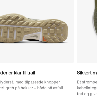
er er klar til trail
Sikkert melle
ydersål med tilpassede knopper
Et strømpeligne
kert greb på bakker – både på asfalt
kabelintegrerede
fod og giver et st