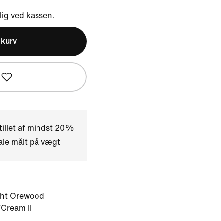
ig ved kassen.
l kurv
tillet af mindst 20%
ale målt på vægt
ght Orewood
Cream II