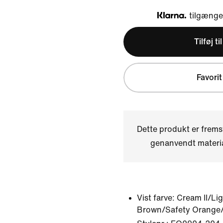
tilgængel
Klarna
Tilføj ti
Favorit
Dette produkt er frems
genanvendt materi
Vist farve:
Cream II/Li
Brown/Safety Orange/