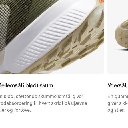
ellemsål i blødt skum
Ydersål, d
n blød, støttende skummellemsål giver
En gummi
tødabsorbering til hvert skridt på ujævne
giver sik
tier og fortove.
og stier.