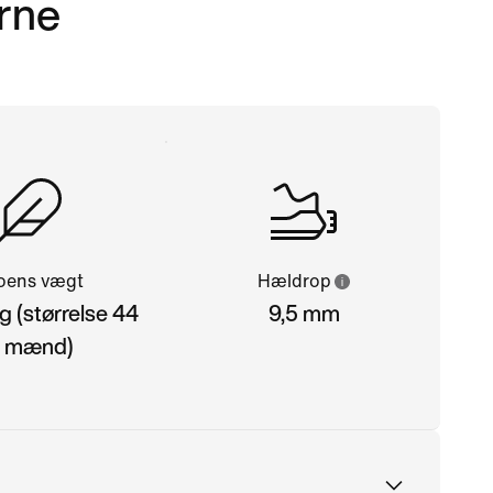
erne
oens vægt
Hældrop
g (størrelse 44
9,5 mm
il mænd)