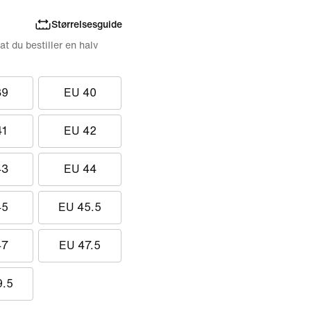
Størrelsesguide
 at du bestiller en halv
39
EU 40
41
EU 42
43
EU 44
45
EU 45.5
47
EU 47.5
9.5