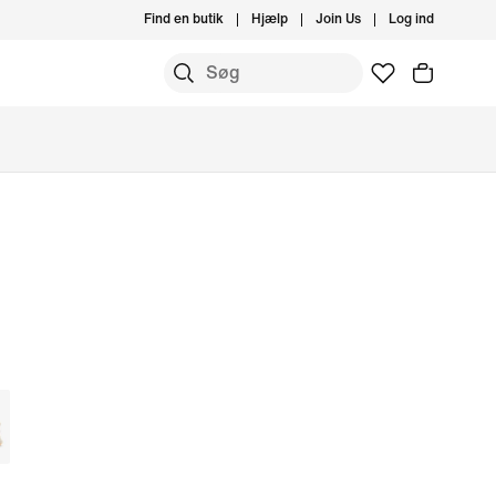
Find en butik
Hjælp
Join Us
Log ind