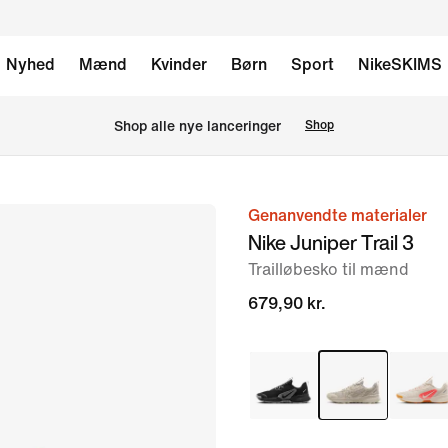
Nyhed
Mænd
Kvinder
Børn
Sport
NikeSKIMS
Shop alle nye lanceringer
Shop
Genanvendte materialer
billede
Nike Juniper Trail 3
1
Trailløbesko til mænd
af
8
679,90 kr.