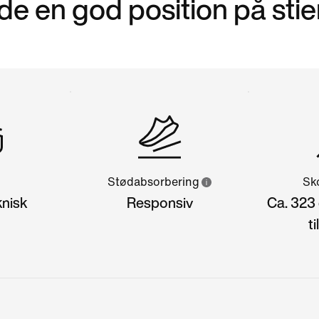
de en god position på sti
n
Stødabsorbering
Sk
knisk
Responsiv
Ca. 323 
t