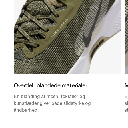
Overdel i blandede materialer
M
En blanding af mesh, tekstiler og
E
kunstlæder giver både slidstyrke og
s
åndbarhed.
s