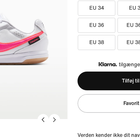
EU 34
EU 
EU 36
EU 3
EU 38
EU 3
tilgængel
Klarna
Tilføj ti
Favorit
Verden kender ikke dit navn