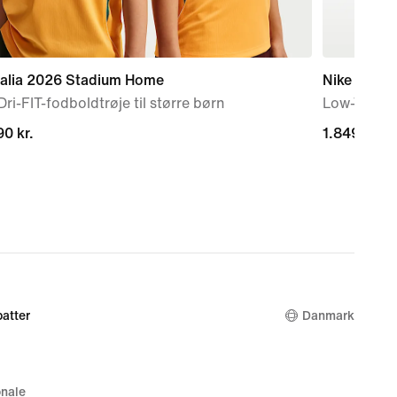
ralia 2026 Stadium Home
Nike Tiemp
Dri-FIT-fodboldtrøje til større børn
Low-Top-fo
0 kr.
0 kr.
1.849,00 kr
1.849,00 kr
atter
Danmark
nale