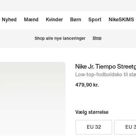
Nyhed
Mænd
Kvinder
Børn
Sport
NikeSKIMS
Shop alle nye lanceringer
Shop
Nike Jr. Tiempo Street
billede
1
Low-top-fodboldsko til stø
af
479,90 kr.
10
Vælg størrelse
EU 32
EU 