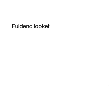
Fuldend looket
Item 3 of 18