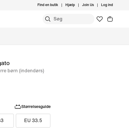
Find en butik
Hjælp
Join Us
Log ind
gato
rre børn (indendørs)
Størrelsesguide
33
EU 33.5