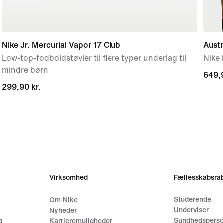
Nike Jr. Mercurial Vapor 17 Club
Aust
Low-top-fodboldstøvler til flere typer underlag til
Nike 
mindre børn
649,9
649,9
299,90 kr.
299,90 kr.
Virksomhed
Fællesskabsrab
Studerende
Om Nike
Underviser
Nyheder
Sundhedsperso
g
Karrieremuligheder