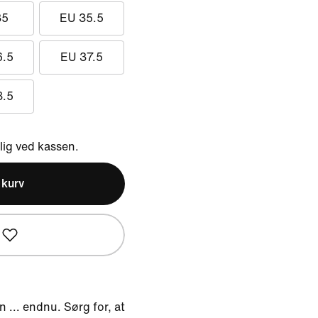
35
EU 35.5
6.5
EU 37.5
8.5
ig ved kassen.
l kurv
 ... endnu. Sørg for, at