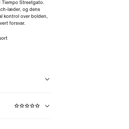
d Tiempo Streetgato.
ouch-læder, og dens
al kontrol over bolden,
vert forsvar.
sort