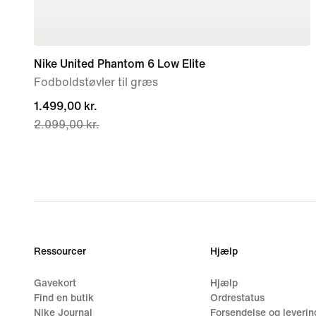
Nike United Phantom 6 Low Elite
Fodboldstøvler til græs
current
1.499,00 kr.
2.099,00 kr.
price
1.499,00 kr.,
original
price
2.099,00 kr.
Ressourcer
Hjælp
Gavekort
Hjælp
Find en butik
Ordrestatus
Nike Journal
Forsendelse og leverin