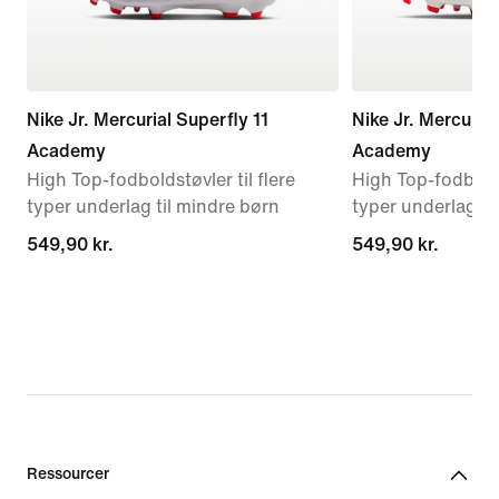
Nike Jr. Mercurial Superfly 11
Nike Jr. Mercurial
Academy
Academy
High Top-fodboldstøvler til flere
High Top-fodboldst
typer underlag til mindre børn
typer underlag til
549,90 kr.
549,90 kr.
549,90 kr.
549,90 kr.
Ressourcer