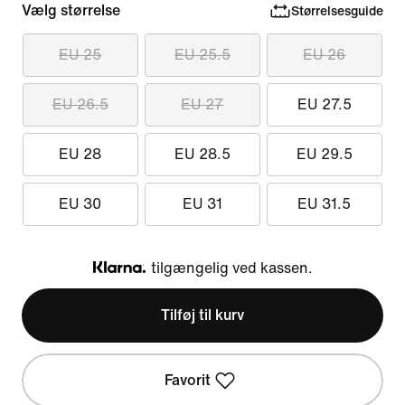
Vælg størrelse
Størrelsesguide
EU 25
EU 25.5
EU 26
EU 26.5
EU 27
EU 27.5
EU 28
EU 28.5
EU 29.5
EU 30
EU 31
EU 31.5
tilgængelig ved kassen.
Klarna
Tilføj til kurv
Favorit